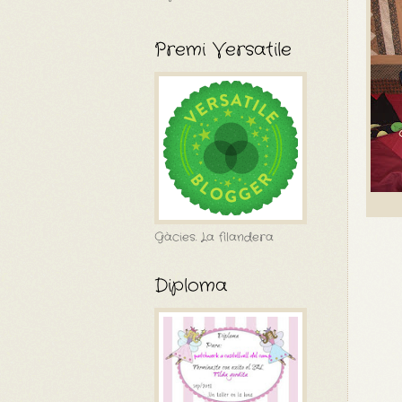
Premi Versatile
Gàcies. La filandera
Diploma