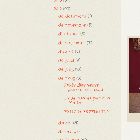
2013
(37)
2012
(95)
de desembre
(1)
de novembre
(5)
d’octubre
(6)
de setembre
(7)
d’agost
(2)
de juliol
(9)
de juny
(18)
de maig
(3)
Molts dies sense
passar per aquí.....
Un detatallet per a la
Maite.
"EXPO" A MONTBLANC
d’abril
(4)
de març
(4)