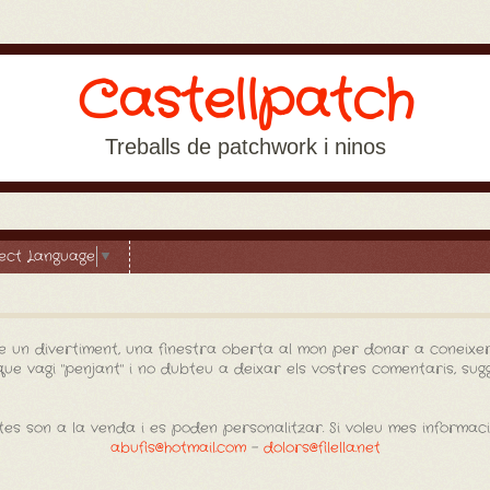
Castellpatch
Treballs de patchwork i ninos
lect Language
▼
e un divertiment, una finestra oberta al mon per donar a coneixer
e vagi "penjant" i no dubteu a deixar els vostres comentaris, sugge
es son a la venda i es poden personalitzar. Si voleu mes informac
abufis@hotmail.com
-
dolors@filella.net