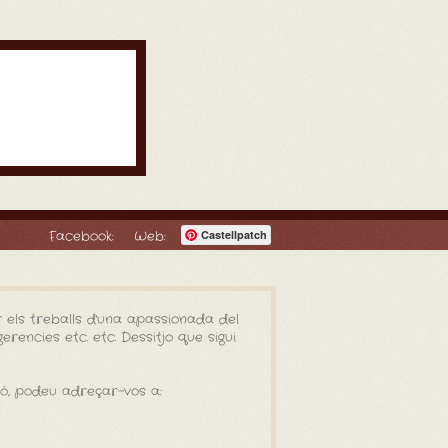
Facebook:
Web:
Castellpatch
 els treballs d'una apassionada del
rencies etc. etc. Dessitjo que sigui
ió, podeu adreçar-vos a: