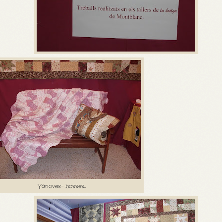
Vànoves- bosses....