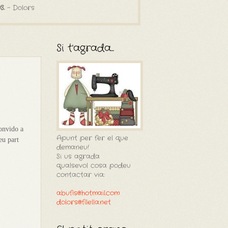
S.
- Dolors
Si t'agrada...
convido a
Apunt per fer el que
eu part
demaneu!
Si us agrada
qualsevol cosa podeu
contactar via:
abufis@hotmail.com
dolors@filella.net