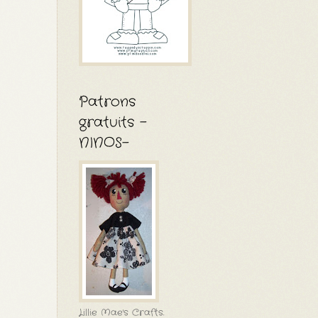
Patrons
gratuits -
NINOS-
Lillie Mae's Crafts.