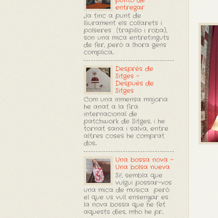
punto de
entregar
Ja tinc a punt de
lliurament els collarets i
polseres (trapillo i roba),
son una mica entretinguts
de fer, però a l'hora gens
complica...
Després de
Sitges -
Después de
Sitges
Com una inmensa majoria
he anat a la fira
internacional de
patchwork de Sitges, i he
tornat sana i salva, entre
altres coses he comprat
dos...
Una bossa nova -
Una bolsa nueva
Si!, sembla que
vulgui possar-vos
una mica de música però
el que us vull ensenyar es
la nova bossa que he fet
aquests díes, m'ho he pr...