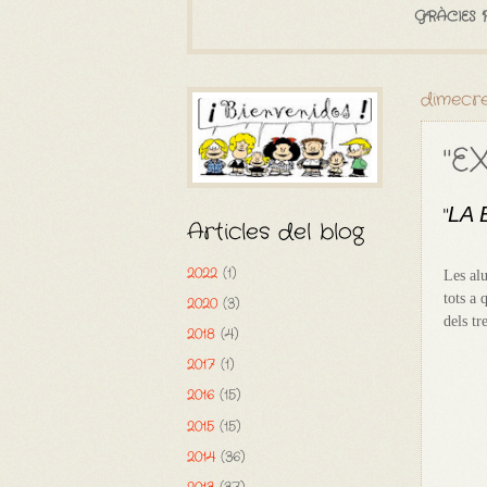
GRÀCIES 
dimecre
"E
"
LA 
Articles del blog
2022
(1)
Les alu
tots a 
2020
(3)
dels tr
2018
(4)
2017
(1)
2016
(15)
2015
(15)
2014
(36)