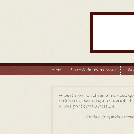
Inicio
El racó de les alumnes
Se
Aquest blog no vol ser altra cosa qu
patchwork, espero que us agradi el qu
el mes participatiu possible.
Moltes d'aquestes coset