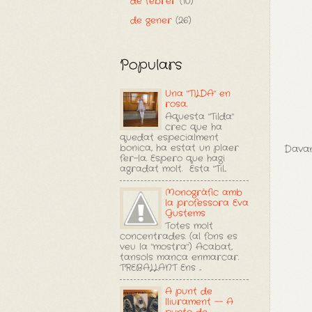
de febrer
(10)
de gener
(26)
Populars
Una "TILDA" en
rosa.
Aquesta "Tilda"
crec que ha
quedat especialment
bonica, ha estat un plaer
Davan
fer-la. Espero que hagi
agradat molt. Esta "Til...
Monogràfic amb
la professora Eva
Gustems
Totes molt
concentrades. (al fons es
veu la "mostra") Acabat,
tansols manca enmarcar.
TREBALLANT Ens ...
A punt de
lliurament -- A