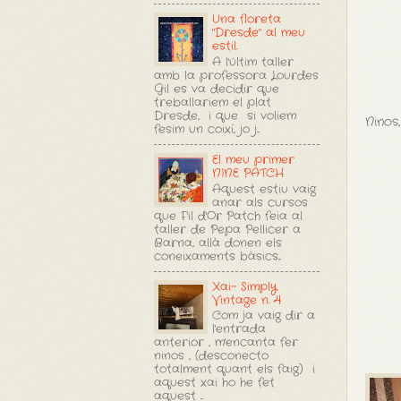
Una floreta
"Dresde" al meu
estil.
A l'últim taller
amb la professora Lourdes
Gil es va decidir que
treballariem el plat
Dresde, i que si voliem
Ninos, 
fesim un coixí, jo j...
El meu primer
NINE PATCH
Aquest estiu vaig
anar als cursos
que F'il d'Or Patch feia al
taller de Pepa Pellicer a
Barna, allà donen els
coneixaments bàsics...
Xai- Simply
Vintage n. 4
Com ja vaig dir a
l'entrada
anterior , m'encanta fer
ninos , (desconecto
totalment quant els faig) i
aquest xai ho he fet
aquest ...