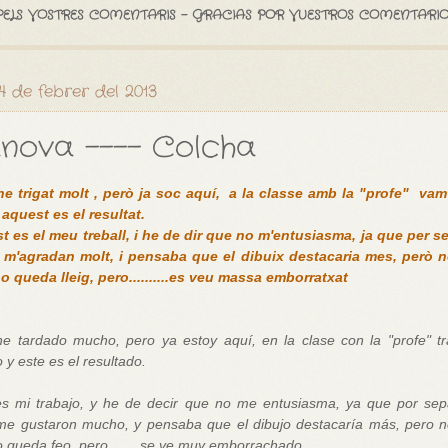
PELS VOSTRES COMENTARIS - GRACIAS POR VUESTROS COMENTARIO
 4 de febrer del 2013
nova ---- Colcha
he trigat molt , però ja soc aquí, a la classe amb la "profe" vam 
 aquest es el resultat.
t es el meu treball, i he de dir que no m'entusiasma, ja que per se
 m'agradan molt, i pensaba que el dibuix destacaria mes, però n
no queda lleig, pero..........es veu massa emborratxat
he tardado mucho, pero ya estoy aquí, en la clase con la "profe" t
y este es el resultado.
es mi trabajo, y he de decir que no me entusiasma, ya que por sep
 me gustaron mucho, y pensaba que el dibujo destacaría más, pero n
o queda feo, pero....... se ve muy emborrachado.