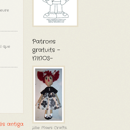
veure
Patrons
al que
gratuits -
NINOS-
és antiga
Lillie Mae's Crafts.