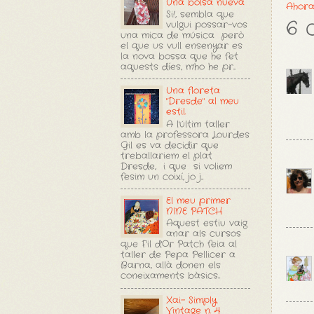
Una bolsa nueva
Ahora
Si!, sembla que
6 
vulgui possar-vos
una mica de música però
el que us vull ensenyar es
la nova bossa que he fet
aquests díes, m'ho he pr...
Una floreta
"Dresde" al meu
estil.
A l'últim taller
amb la professora Lourdes
Gil es va decidir que
treballariem el plat
Dresde, i que si voliem
fesim un coixí, jo j...
El meu primer
NINE PATCH
Aquest estiu vaig
anar als cursos
que F'il d'Or Patch feia al
taller de Pepa Pellicer a
Barna, allà donen els
coneixaments bàsics...
Xai- Simply
Vintage n. 4