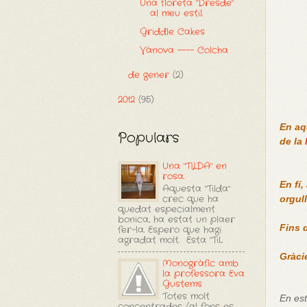
Una floreta "Dresde"
al meu estil.
Griddle Cakes
Vànova ---- Colcha
de gener
(2)
2012
(95)
En aq
Populars
de la
Una "TILDA" en
rosa.
En fí,
Aquesta "Tilda"
crec que ha
orgul
quedat especialment
bonica, ha estat un plaer
Fins d
fer-la. Espero que hagi
agradat molt. Esta "Til...
Gràci
Monogràfic amb
la professora Eva
Gustems
Totes molt
En est
concentrades. (al fons es