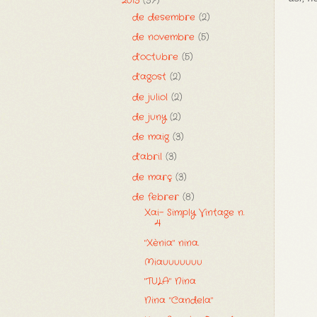
2013
(37)
de desembre
(2)
de novembre
(5)
d’octubre
(5)
d’agost
(2)
de juliol
(2)
de juny
(2)
de maig
(3)
d’abril
(3)
de març
(3)
de febrer
(8)
Xai- Simply Vintage n.
4
"Xènia" nina.
Miauuuuuuu
"TULA" Nina
Nina "Candela"