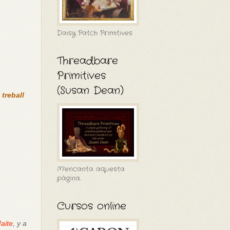
Daisy Patch Primitives
Threadbare
Primitives
(Susan Dean)
treball
M'encanta aquesta
pàgina.
Cursos online
aite
, y a