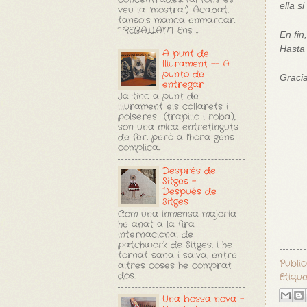
ella s
veu la "mostra") Acabat,
tansols manca enmarcar.
TREBALLANT Ens ...
En fin
Hasta 
A punt de
lliurament -- A
punto de
Gracia
entregar
Ja tinc a punt de
lliurament els collarets i
polseres (trapillo i roba),
son una mica entretinguts
de fer, però a l'hora gens
complica...
Després de
Sitges -
Después de
Sitges
Com una inmensa majoria
he anat a la fira
internacional de
patchwork de Sitges, i he
tornat sana i salva, entre
Publi
altres coses he comprat
dos...
Etiqu
Una bossa nova -