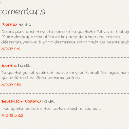
!
comentaris:
Maritza
ha dit...
Dolors pues a mi me gusta como te ha quedado. Tal vez el trabaj
Maite destaque más al hacer la parte de abajo con colores
diferentes, pero el tuyo no desmerece para nada. Un besote lind
4/2/13 9:12
Lourdes
ha dit...
Ta quedat genial igualment, es veu un gran treball. No tinguis man
que está molt be. Bona setmana, petons.
4/2/13 9:52
ReusPatch-Maitetxu
ha dit...
Han quedat xulos els dos, cada un amb el seu estil.
4/2/13 20:52