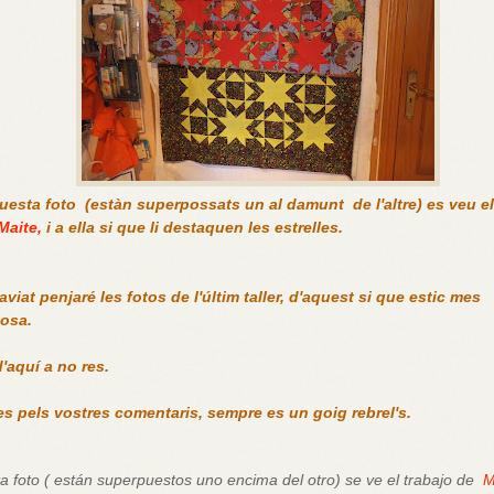
uesta foto (estàn superpossats un al damunt de l'altre) es veu el 
Maite,
i a ella si que li destaquen les estrelles.
 aviat penjaré les fotos de l'últim taller, d'aquest si que estic mes
losa.
'aquí a no res.
es pels vostres comentaris, sempre es un goig rebrel's.
a foto ( están superpuestos uno encima del otro) se ve el trabajo de
M