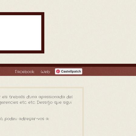
Facebook:
Web:
Castellpatch
 els treballs d'una apassionada del
rencies etc. etc. Dessitjo que sigui
ió, podeu adreçar-vos a: