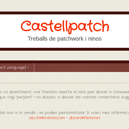
Castellpatch
Treballs de patchwork i ninos
lect Language
▼
e un divertiment, una finestra oberta al mon per donar a coneixer
e vagi "penjant" i no dubteu a deixar els vostres comentaris, sugge
es son a la venda i es poden personalitzar. Si voleu mes informac
abufis@hotmail.com
-
dolors@filella.net