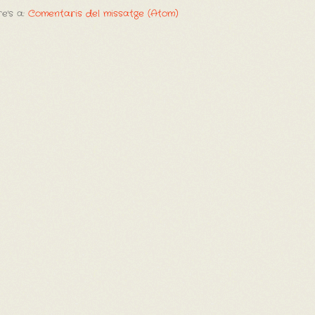
e's a:
Comentaris del missatge (Atom)