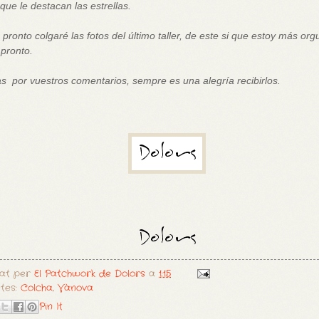
i que le destacan las estrellas.
, pronto colgaré las fotos del último taller, de este si que estoy más orgu
pronto.
s por vuestros comentarios, sempre es una alegría recibirlos.
cat per
El Patchwork de Dolors
a
1:15
etes:
Colcha
,
Vànova
Pin It