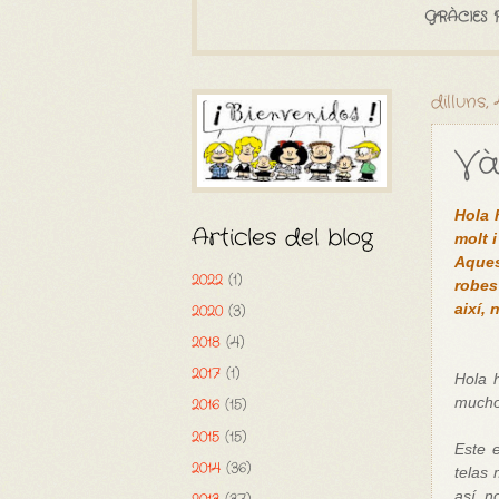
GRÀCIES 
dilluns,
Và
Hola 
Articles del blog
molt i
Aques
2022
(1)
robes
2020
(3)
així, 
2018
(4)
2017
(1)
Hola 
mucho 
2016
(15)
2015
(15)
Este 
2014
(36)
telas
así, n