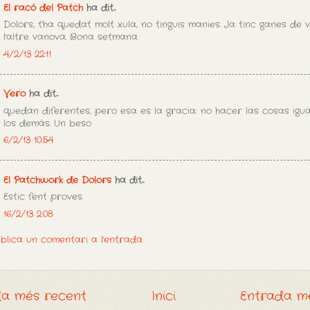
El racó del Patch
ha dit...
Dolors, t'ha quedat molt xula, no tinguis manies. Ja tinc ganes de 
l'altre vanova. Bona setmana
4/2/13 22:11
Vero
ha dit...
quedan diferentes, pero esa es la gracia: no hacer las cosas igu
los demás. Un beso
6/2/13 10:54
El Patchwork de Dolors
ha dit...
Estic fent proves.
16/2/13 2:08
blica un comentari a l'entrada
da més recent
Inici
Entrada m