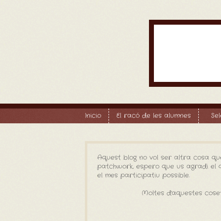
Inicio
El racó de les alumnes
Se
Aquest blog no vol ser altra cosa qu
patchwork, espero que us agradi el qu
el mes participatiu possible.
Moltes d'aquestes coset