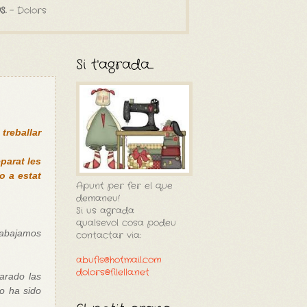
S.
- Dolors
Si t'agrada...
treballar
parat les
o a estat
Apunt per fer el que
demaneu!
Si us agrada
qualsevol cosa podeu
rabajamos
contactar via:
abufis@hotmail.com
dolors@filella.net
arado las
o ha sido