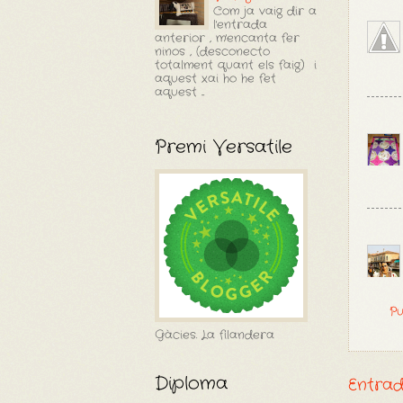
Com ja vaig dir a
l'entrada
anterior , m'encanta fer
ninos , (desconecto
totalment quant els faig) i
aquest xai ho he fet
aquest ...
Premi Versatile
Pu
Gàcies. La filandera
Diploma
Entra