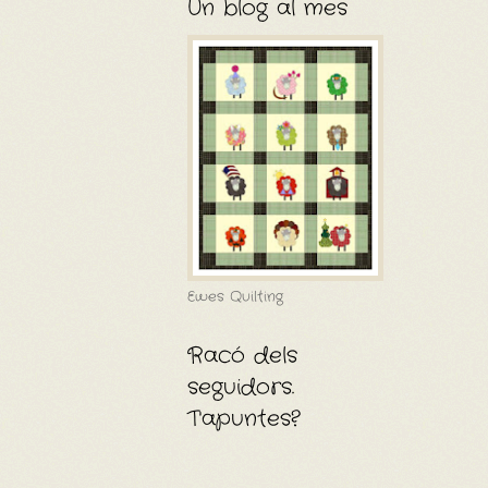
Un blog al mes
Ewes Quilting
Racó dels
seguidors.
T'apuntes?