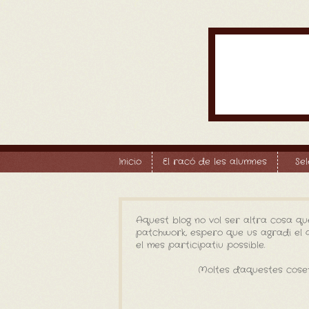
Inicio
El racó de les alumnes
Se
Aquest blog no vol ser altra cosa qu
patchwork, espero que us agradi el qu
el mes participatiu possible.
Moltes d'aquestes coset