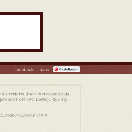
Facebook:
Web:
Castellpatch
 els treballs d'una apassionada del
rencies etc. etc. Dessitjo que sigui
ió, podeu adreçar-vos a: