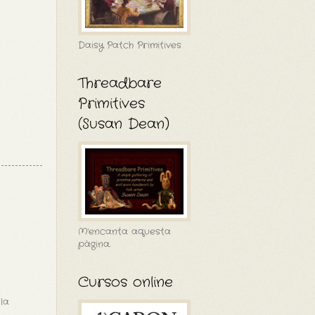
Daisy Patch Primitives
Threadbare
Primitives
(Susan Dean)
M'encanta aquesta
pàgina.
Cursos online
la