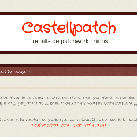
Castellpatch
Treballs de patchwork i ninos
lect Language
▼
e un divertiment, una finestra oberta al mon per donar a coneixer
e vagi "penjant" i no dubteu a deixar els vostres comentaris, sugge
es son a la venda i es poden personalitzar. Si voleu mes informac
abufis@hotmail.com
-
dolors@filella.net