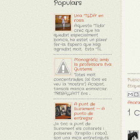
Populars
Una "TILDA" en
rosa.
Aquesta "Tilda"
crec que ha
quedat especialment
bonica, ha estat un plaer
fer-la. Espero que hagi
agradat molt. Esta "Til...
Monogràfic amb
la professora Eva
Gustems
Totes molt
concentrades. (al fons es
Publi
veu la "mostra") Acabat,
Etiqu
tansols manca enmarcar.
TREBALLANT Ens ...
Ahora
A punt de
lliurament -- A
1 
punto de
entregar
Ja tinc a punt de
lliurament els collarets i
polseres (trapillo i roba),
son una mica entretinguts