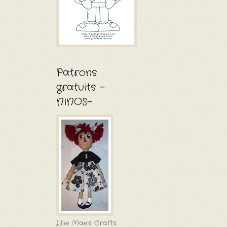
Patrons
gratuits -
NINOS-
Lillie Mae's Crafts.