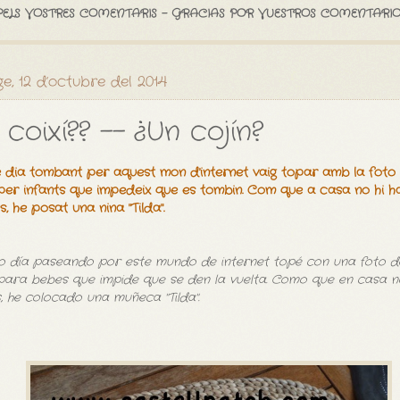
PELS VOSTRES COMENTARIS - GRACIAS POR VUESTROS COMENTARIO
e, 12 d’octubre del 2014
 coixí?? -- ¿Un cojín?
re dia tombant per aquest mon d'internet vaig topar amb la foto 
 per infants que impedeix que es tombin. Com que a casa no hi h
s, he posat una nina "Tilda".
ro día paseando por este mundo de internet topé con una foto d
 para bebes que impide que se den la vuelta. Como que en casa 
, he colocado una muñeca "Tilda".