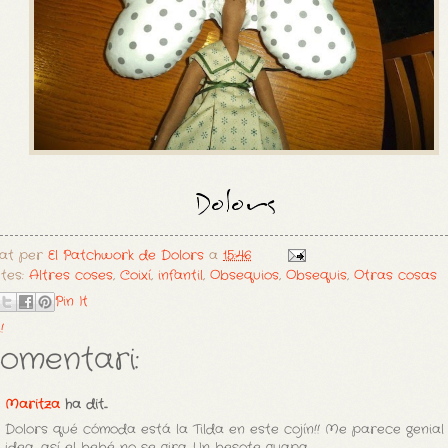
cat per
El Patchwork de Dolors
a
15:46
etes:
Altres coses
,
Coixí
,
infantil
,
Obsequios
,
Obsequis
,
Otras cosas
Pin It
!
comentari:
Maritza
ha dit...
Dolors qué cómoda está la Tilda en este cojín!! Me parece genial 
idea, así el bebé no se gira. Un besote guapa