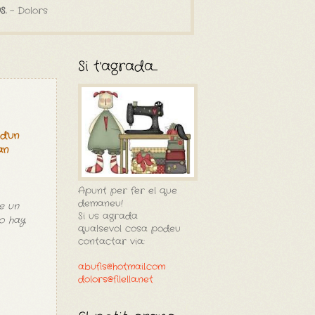
S.
- Dolors
Si t'agrada...
d'un
an
Apunt per fer el que
demaneu!
e un
Si us agrada
no hay
qualsevol cosa podeu
contactar via:
abufis@hotmail.com
dolors@filella.net