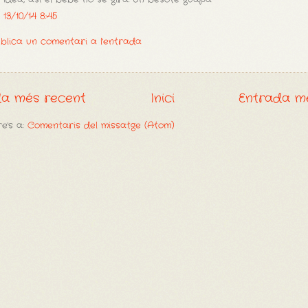
13/10/14 8:45
blica un comentari a l'entrada
da més recent
Inici
Entrada m
e's a:
Comentaris del missatge (Atom)