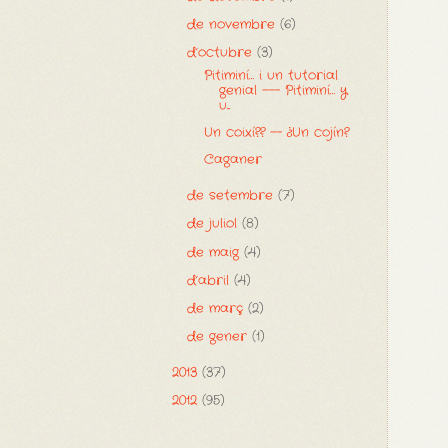
de novembre
(6)
d’octubre
(3)
Pitiminí… i un tutorial
genial --- Pitiminí… y
u...
Un coixí?? -- ¿Un cojín?
Caganer
de setembre
(7)
de juliol
(8)
de maig
(4)
d’abril
(4)
de març
(2)
de gener
(1)
2013
(37)
2012
(95)