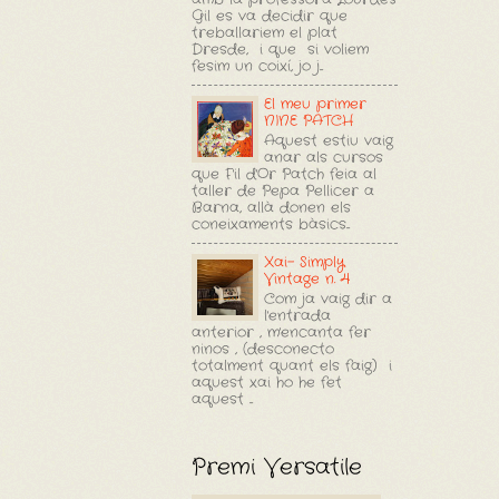
Gil es va decidir que
treballariem el plat
Dresde, i que si voliem
fesim un coixí, jo j...
El meu primer
NINE PATCH
Aquest estiu vaig
anar als cursos
que F'il d'Or Patch feia al
taller de Pepa Pellicer a
Barna, allà donen els
coneixaments bàsics...
Xai- Simply
Vintage n. 4
Com ja vaig dir a
l'entrada
anterior , m'encanta fer
ninos , (desconecto
totalment quant els faig) i
aquest xai ho he fet
aquest ...
Premi Versatile