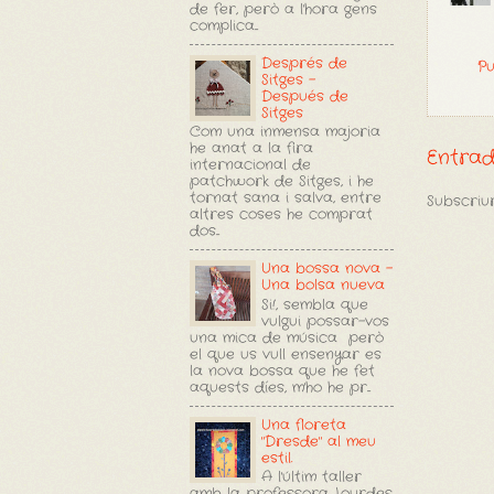
de fer, però a l'hora gens
complica...
Després de
Pu
Sitges -
Después de
Sitges
Com una inmensa majoria
he anat a la fira
Entra
internacional de
patchwork de Sitges, i he
tornat sana i salva, entre
Subscriur
altres coses he comprat
dos...
Una bossa nova -
Una bolsa nueva
Si!, sembla que
vulgui possar-vos
una mica de música però
el que us vull ensenyar es
la nova bossa que he fet
aquests díes, m'ho he pr...
Una floreta
"Dresde" al meu
estil.
A l'últim taller
amb la professora Lourdes