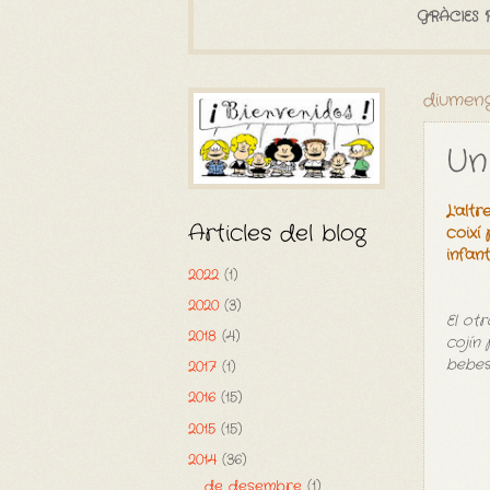
GRÀCIES 
diumeng
Un
L'alt
Articles del blog
coixí
infant
2022
(1)
2020
(3)
El ot
2018
(4)
cojín
bebes
2017
(1)
2016
(15)
2015
(15)
2014
(36)
de desembre
(1)