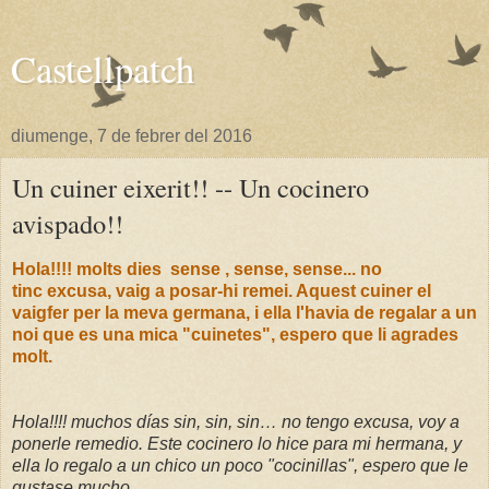
Castellpatch
diumenge, 7 de febrer del 2016
Un cuiner eixerit!! -- Un cocinero
avispado!!
Hola!!!! molts dies sense , sense, sense... no
tinc excusa, vaig a posar-hi remei. Aquest cuiner el
vaigfer per la meva germana, i ella l'havia de regalar a un
noi que es una mica "cuinetes", espero que li agrades
molt.
Hola!!!! muchos días sin, sin, sin… no tengo excusa, voy a
ponerle remedio. Este cocinero lo hice para mi hermana, y
ella lo regalo a un chico un poco "cocinillas", espero que le
gustase mucho.