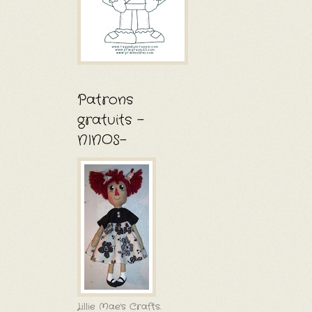
Patrons
gratuits -
NINOS-
Lillie Mae's Crafts.