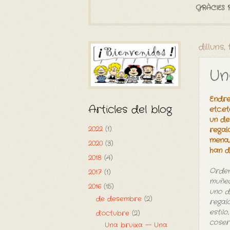
GRÀCIES 
dilluns,
Un
Endre
Articles del blog
etc.e
un de
2022
(1)
regal
mena,
2020
(3)
han d'
2018
(4)
Orden
2017
(1)
muñec
2016
(15)
uno d
de desembre
(2)
regal
estil
d’octubre
(2)
coser
Una bruixa -- Una