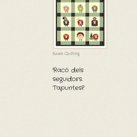
Ewes Quilting
Racó dels
seguidors.
T'apuntes?