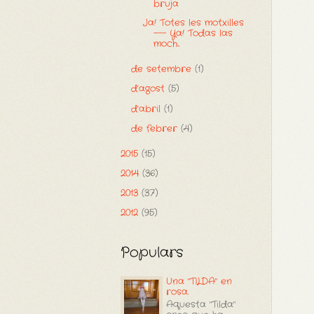
bruja
Ja! Totes les motxilles
--- Ya! Todas las
moch...
de setembre
(1)
d’agost
(5)
d’abril
(1)
de febrer
(4)
2015
(15)
2014
(36)
2013
(37)
2012
(95)
Populars
Una "TILDA" en
rosa.
Aquesta "Tilda"