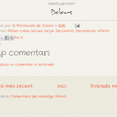
Hasta pronto!!
cat per
El Patchwork de Dolors
a
12:30
etes:
Altres coses
,
bruixa
,
bruja
,
Decoració
,
Decoración
,
infantil
Pin It
!
p comentari:
blica un comentari a l'entrada
da més recent
Inici
Entrada m
e's a:
Comentaris del missatge (Atom)