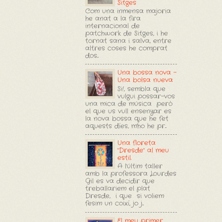
Sitges
Com una inmensa majoria
he anat a la fira
internacional de
patchwork de Sitges, i he
tornat sana i salva, entre
altres coses he comprat
dos...
Una bossa nova -
Una bolsa nueva
Si!, sembla que
vulgui possar-vos
una mica de música però
el que us vull ensenyar es
la nova bossa que he fet
aquests díes, m'ho he pr...
Una floreta
"Dresde" al meu
estil.
A l'últim taller
amb la professora Lourdes
Gil es va decidir que
treballariem el plat
Dresde, i que si voliem
fesim un coixí, jo j...
El meu primer