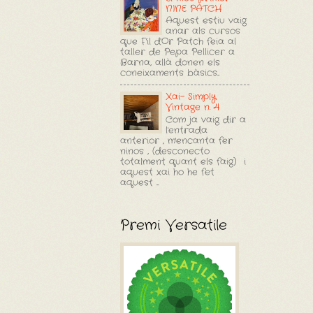
NINE PATCH
Aquest estiu vaig
anar als cursos
que F'il d'Or Patch feia al
taller de Pepa Pellicer a
Barna, allà donen els
coneixaments bàsics...
Xai- Simply
Vintage n. 4
Com ja vaig dir a
l'entrada
anterior , m'encanta fer
ninos , (desconecto
totalment quant els faig) i
aquest xai ho he fet
aquest ...
Premi Versatile