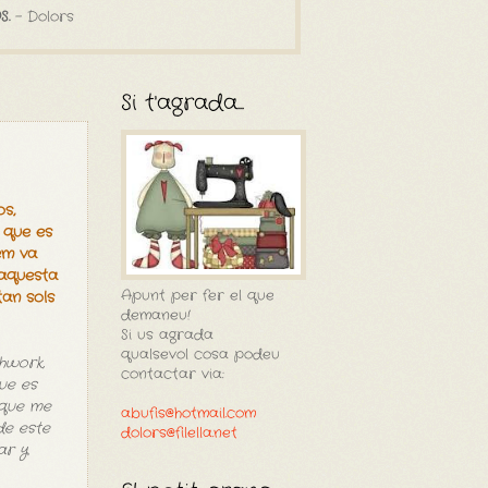
S.
- Dolors
Si t'agrada...
s,
 que es
em va
'aquesta
Apunt per fer el que
tan sols
demaneu!
Si us agrada
qualsevol cosa podeu
hwork,
contactar via:
ue es
 que me
abufis@hotmail.com
de este
dolors@filella.net
ar y