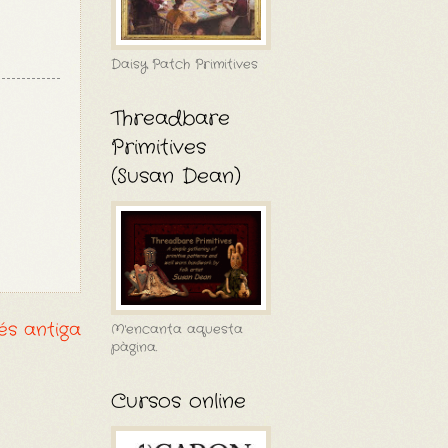
Daisy Patch Primitives
Threadbare
Primitives
(Susan Dean)
és antiga
M'encanta aquesta
pàgina.
Cursos online