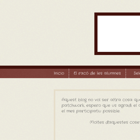
Inicio
El racó de les alumnes
Se
Aquest blog no vol ser altra cosa qu
patchwork, espero que us agradi el qu
el mes participatiu possible.
Moltes d'aquestes coset