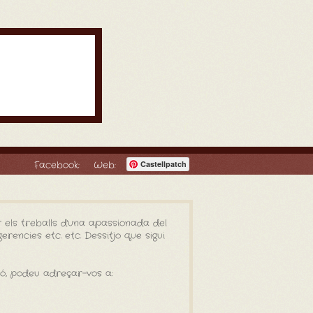
Facebook:
Web:
Castellpatch
 els treballs d'una apassionada del
rencies etc. etc. Dessitjo que sigui
ió, podeu adreçar-vos a: