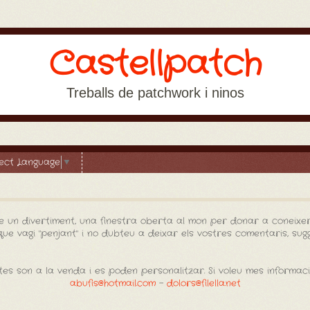
Castellpatch
Treballs de patchwork i ninos
lect Language
▼
e un divertiment, una finestra oberta al mon per donar a coneixer
e vagi "penjant" i no dubteu a deixar els vostres comentaris, sugge
es son a la venda i es poden personalitzar. Si voleu mes informac
abufis@hotmail.com
-
dolors@filella.net