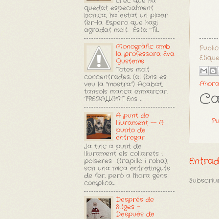
crec que ha
quedat especialment
bonica, ha estat un plaer
fer-la. Espero que hagi
agradat molt. Esta "Til...
Monogràfic amb
Publi
la professora Eva
Etiqu
Gustems
Totes molt
concentrades. (al fons es
Ahora
veu la "mostra") Acabat,
tansols manca enmarcar.
Ca
TREBALLANT Ens ...
A punt de
Pu
lliurament -- A
punto de
entregar
Ja tinc a punt de
lliurament els collarets i
Entra
polseres (trapillo i roba),
son una mica entretinguts
de fer, però a l'hora gens
Subscriur
complica...
Després de
Sitges -
Después de