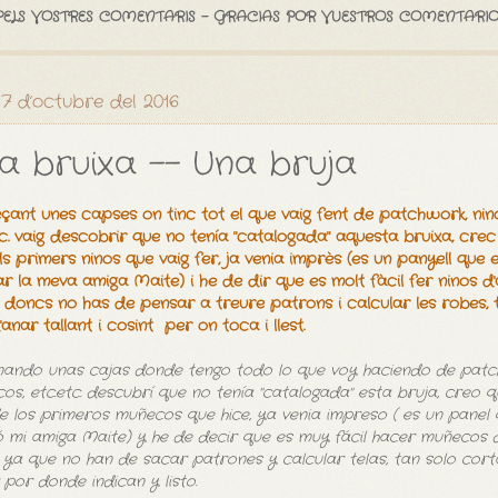
PELS VOSTRES COMENTARIS - GRACIAS POR VUESTROS COMENTARIO
 17 d’octubre del 2016
a bruixa -- Una bruja
çant unes capses on tinc tot el que vaig fent de patchwork, nino
tc. vaig descobrir que no tenía "catalogada" aquesta bruixa, crec
ls primers ninos que vaig fer, ja venia imprès (es un panyell que 
ar la meva amiga Maite) i he de dir que es molt fàcil fer ninos d
 doncs no has de pensar a treure patrons i calcular les robes, 
anar tallant i cosint per on toca i llest.
ando unas cajas donde tengo todo lo que voy haciendo de patc
os, etc.etc. descubrí que no tenía "catalogada" esta bruja, creo q
e los primeros muñecos que hice, ya venia impreso ( es un panel
ó mi amiga Maite) y he de decir que es muy fácil hacer muñecos 
o, ya que no han de sacar patrones y calcular telas, tan solo cort
 por donde indican y listo.