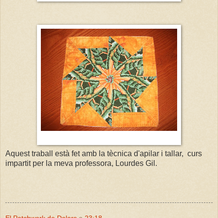
Aquest traball està fet amb la tècnica d'apilar i tallar, curs
impartit per la meva professora, Lourdes Gil.
El Patchwork de Dolors
a
23:18