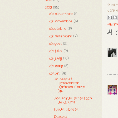
2013
(37)
Publi
2012
(95)
Etiqu
de desembre
(1)
de novembre
(5)
Ahora
d’octubre
(6)
4 
de setembre
(7)
d’agost
(2)
de juliol
(9)
de juny
(18)
de maig
(3)
d’abril
(4)
Un regalet
d'aniversari.
Gràcies Maite.
(qu...
Una tarda fantàstica
de dillums.
Funda llibreta
Daniela