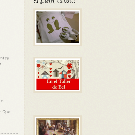
El petit cranc
entre
e
´n
s. Que