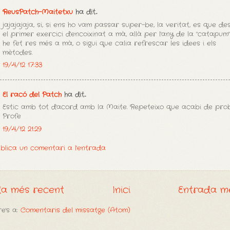
ReusPatch-Maitetxu
ha dit...
jajajajaja, si, si ens ho vam passar super-be, la veritat, es que de
el primer exercici d'encoixinat a mà, allà per l'any de la "catapum
he fet res més a mà, o sigui que calia refrescar les idees i els
mètodes.
19/4/12 17:33
El racó del Patch
ha dit...
Estic amb tot d'acord amb la Maite. Repeteixo que acabi de prob
Profe
19/4/12 21:29
blica un comentari a l'entrada
da més recent
Inici
Entrada m
e's a:
Comentaris del missatge (Atom)