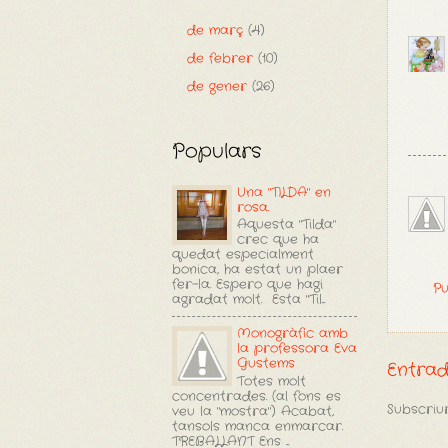
de març
(4)
de febrer
(10)
de gener
(26)
Populars
Una "TILDA" en
rosa.
Aquesta "Tilda"
crec que ha
quedat especialment
bonica, ha estat un plaer
fer-la. Espero que hagi
Pu
agradat molt. Esta "Til...
Monogràfic amb
la professora Eva
Gustems
Entra
Totes molt
concentrades. (al fons es
Subscriur
veu la "mostra") Acabat,
tansols manca enmarcar.
TREBALLANT Ens ...