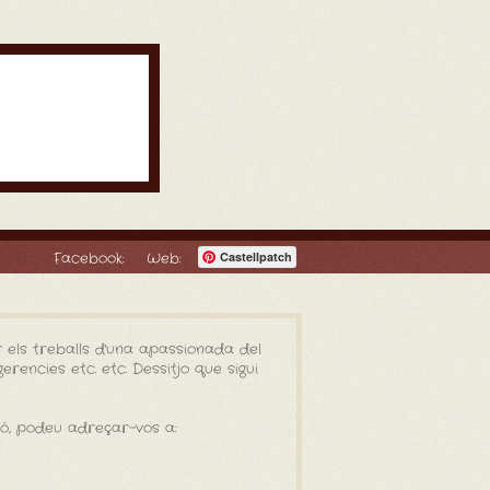
Facebook:
Web:
Castellpatch
 els treballs d'una apassionada del
rencies etc. etc. Dessitjo que sigui
ió, podeu adreçar-vos a: