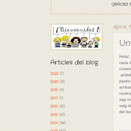
GRÀCIES 
dijous, 
Un
Hola!,
Articles del blog
casa d
coneix
2022
(1)
ambdue
2020
(3)
pastís
arriba
2018
(4)
nostr
2017
(1)
sap mo
vaig d
2016
(15)
del be
2015
(15)
2014
(36)