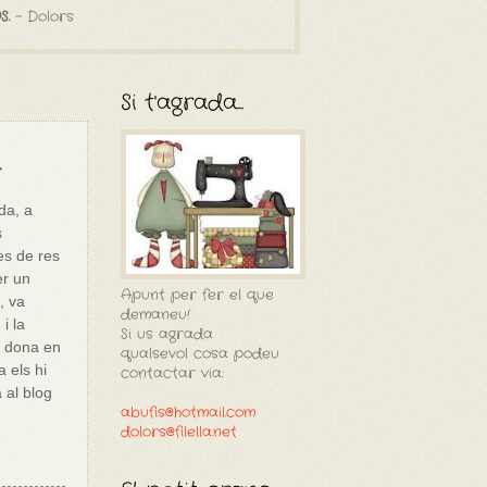
S.
- Dolors
Si t'agrada...
.
da, a
s
es de res
er un
Apunt per fer el que
, va
demaneu!
i la
Si us agrada
a dona en
qualsevol cosa podeu
 els hi
contactar via:
 al blog
abufis@hotmail.com
dolors@filella.net