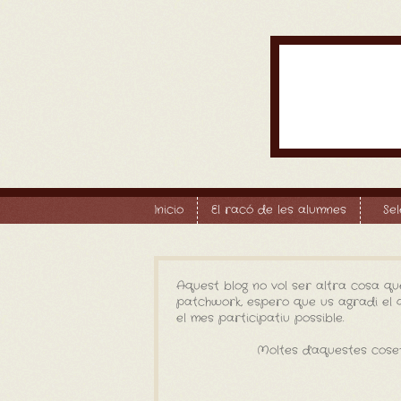
Inicio
El racó de les alumnes
Se
Aquest blog no vol ser altra cosa qu
patchwork, espero que us agradi el qu
el mes participatiu possible.
Moltes d'aquestes coset