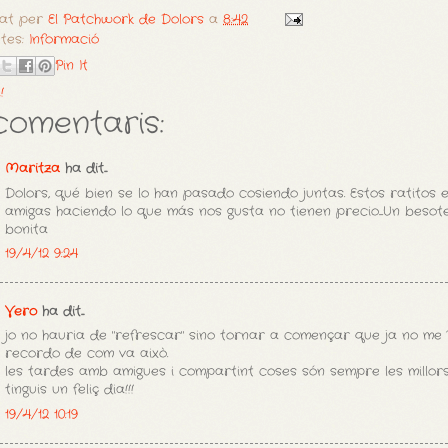
cat per
El Patchwork de Dolors
a
8:42
etes:
Informació
Pin It
!
comentaris:
Maritza
ha dit...
Dolors, qué bien se lo han pasado cosiendo juntas. Estos ratitos 
amigas haciendo lo que más nos gusta no tienen precio....Un besot
bonita
19/4/12 9:24
Vero
ha dit...
jo no hauria de "refrescar" sino tornar a començar que ja no me
recordo de com va això.
les tardes amb amigues i compartint coses són sempre les millor
tinguis un feliç dia!!!
19/4/12 10:19