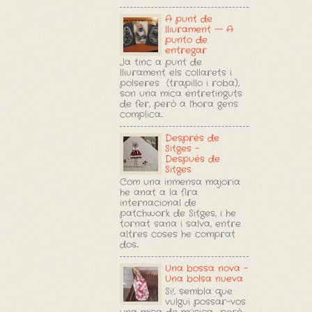
A punt de
lliurament -- A
punto de
entregar
Ja tinc a punt de
lliurament els collarets i
polseres (trapillo i roba),
son una mica entretinguts
de fer, però a l'hora gens
complica...
Després de
Sitges -
Después de
Sitges
Com una inmensa majoria
he anat a la fira
internacional de
patchwork de Sitges, i he
tornat sana i salva, entre
altres coses he comprat
dos...
Una bossa nova -
Una bolsa nueva
Si!, sembla que
vulgui possar-vos