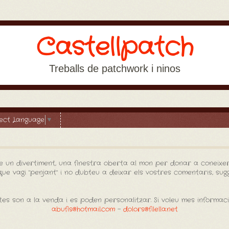
Castellpatch
Treballs de patchwork i ninos
lect Language
▼
e un divertiment, una finestra oberta al mon per donar a coneixer
e vagi "penjant" i no dubteu a deixar els vostres comentaris, sugge
es son a la venda i es poden personalitzar. Si voleu mes informac
abufis@hotmail.com
-
dolors@filella.net