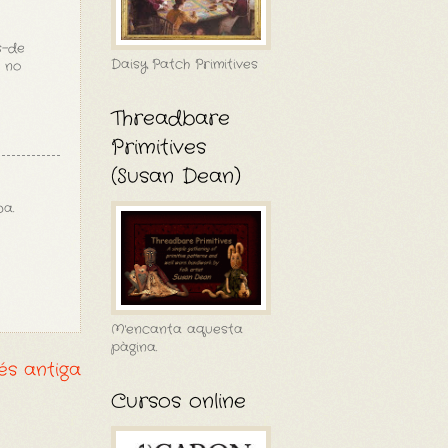
s-de
Daisy Patch Primitives
" no
Threadbare
Primitives
(Susan Dean)
a.
M'encanta aquesta
pàgina.
és antiga
Cursos online