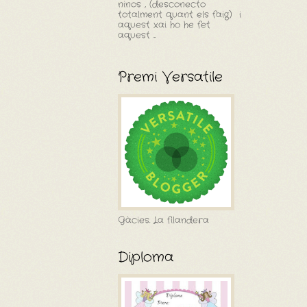
ninos , (desconecto
totalment quant els faig) i
aquest xai ho he fet
aquest ...
Premi Versatile
Gàcies. La filandera
Diploma