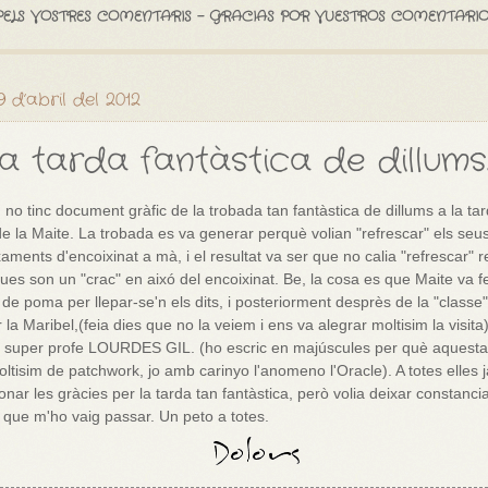
PELS VOSTRES COMENTARIS - GRACIAS POR VUESTROS COMENTARIO
19 d’abril del 2012
a tarda fantàstica de dillums
 no tinc document gràfic de la trobada tan fantàstica de dillums a la tar
e la Maite. La trobada es va generar perquè volian "refrescar" els seu
aments d'encoixinat a mà, i el resultat va ser que no calia "refrescar" r
s son un "crac" en aixó del encoixinat. Be, la cosa es que Maite va f
 de poma per llepar-se'n els dits, i posteriorment desprès de la "classe"
r la Maribel,(feia dies que no la veiem i ens va alegrar moltisim la visita) 
a super profe LOURDES GIL. (ho escric en majúscules per què aquest
ltisim de patchwork, jo amb carinyo l'anomeno l'Oracle). A totes elles ja
onar les gràcies per la tarda tan fantàstica, però volia deixar constancia
 que m'ho vaig passar. Un peto a totes.