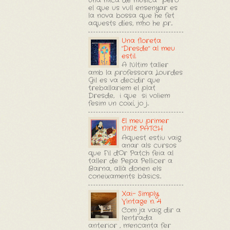
una mica de música però
el que us vull ensenyar es
la nova bossa que he fet
aquests díes, m'ho he pr...
Una floreta
"Dresde" al meu
estil.
A l'últim taller
amb la professora Lourdes
Gil es va decidir que
treballariem el plat
Dresde, i que si voliem
fesim un coixí, jo j...
El meu primer
NINE PATCH
Aquest estiu vaig
anar als cursos
que F'il d'Or Patch feia al
taller de Pepa Pellicer a
Barna, allà donen els
coneixaments bàsics...
Xai- Simply
Vintage n. 4
Com ja vaig dir a
l'entrada
anterior , m'encanta fer