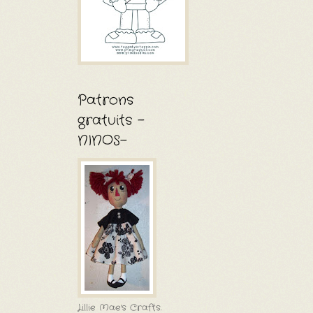
Patrons
gratuits -
NINOS-
Lillie Mae's Crafts.