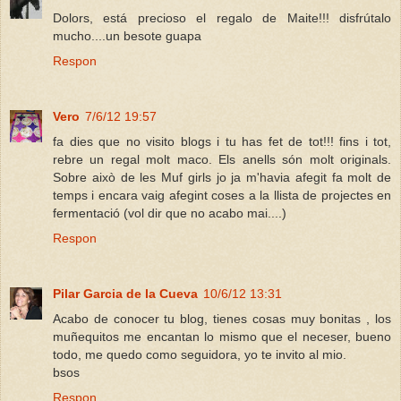
Dolors, está precioso el regalo de Maite!!! disfrútalo
mucho....un besote guapa
Respon
Vero
7/6/12 19:57
fa dies que no visito blogs i tu has fet de tot!!! fins i tot,
rebre un regal molt maco. Els anells són molt originals.
Sobre això de les Muf girls jo ja m'havia afegit fa molt de
temps i encara vaig afegint coses a la llista de projectes en
fermentació (vol dir que no acabo mai....)
Respon
Pilar Garcia de la Cueva
10/6/12 13:31
Acabo de conocer tu blog, tienes cosas muy bonitas , los
muñequitos me encantan lo mismo que el neceser, bueno
todo, me quedo como seguidora, yo te invito al mio.
bsos
Respon