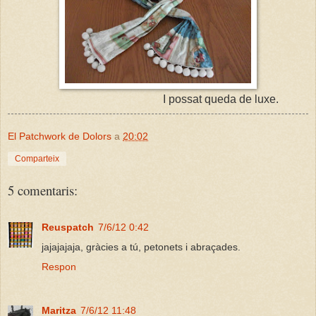
I possat queda de luxe.
El Patchwork de Dolors
a
20:02
Comparteix
5 comentaris:
Reuspatch
7/6/12 0:42
jajajajaja, gràcies a tú, petonets i abraçades.
Respon
Maritza
7/6/12 11:48