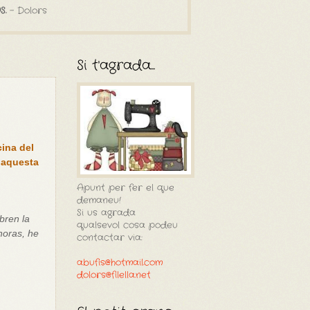
S.
- Dolors
Si t'agrada...
cina del
t aquesta
Apunt per fer el que
demaneu!
Si us agrada
bren la
qualsevol cosa podeu
horas, he
contactar via:
abufis@hotmail.com
dolors@filella.net