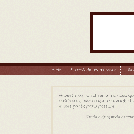
Inicio
El racó de les alumnes
Se
Aquest blog no vol ser altra cosa qu
patchwork, espero que us agradi el qu
el mes participatiu possible.
Moltes d'aquestes coset