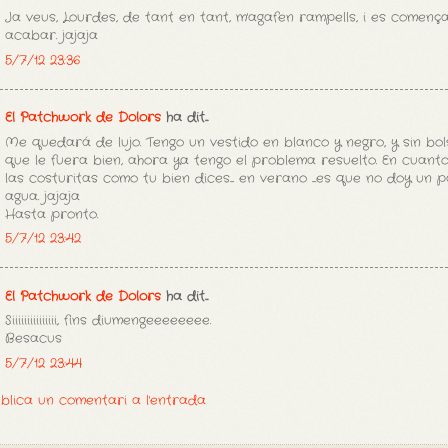
Ja veus, Lourdes, de tant en tant, m'agafen rampells, i es començar
acabar. jajaja
5/7/12 23:36
El Patchwork de Dolors
ha dit...
Me quedará de lujo. Tengo un vestido en blanco y negro, y sin bol
que le fuera bien, ahora ya tengo el problema resuelto. En cuant
las costuritas como tu bien dices.... en verano ....es que no doy un p
agua. jajaja
Hasta pronto.
5/7/12 23:42
El Patchwork de Dolors
ha dit...
Siiiiiiiiiiiiiii, fins diumengeeeeeeee.
Besacus
5/7/12 23:44
blica un comentari a l'entrada