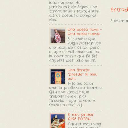
internacional de
patchwork de Sitges, i he
Entra
tornat sana i salva, entre
altres coses he comprat
dos...
Subscriur
Una bossa nova -
Una bolsa nueva
Si!, sembla que
vulgui possar-vos
una mica de música però
el que us vull ensenyar es
la nova bossa que he fet
aquests díes, m'ho he pr...
Una floreta
"Dresde" al meu
estil.
A l'últim taller
amb la professora Lourdes
Gil es va decidir que
treballariem el plat
Dresde, i que si voliem
fesim un coixí, jo j...
El meu primer
NINE PATCH
Aquest estiu vaig