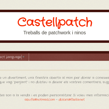
Castellpatch
Treballs de patchwork i ninos
lect Language
▼
e un divertiment, una finestra oberta al mon per donar a coneixer
e vagi "penjant" i no dubteu a deixar els vostres comentaris, sugge
es son a la venda i es poden personalitzar. Si voleu mes informac
abufis@hotmail.com
-
dolors@filella.net