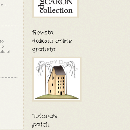
, i
Revista
italiana online
so
o a
gratuita
alo al
Tutorials
patch.