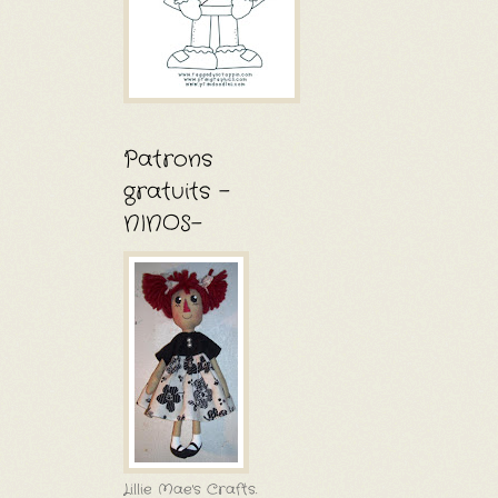
Patrons
gratuits -
NINOS-
Lillie Mae's Crafts.