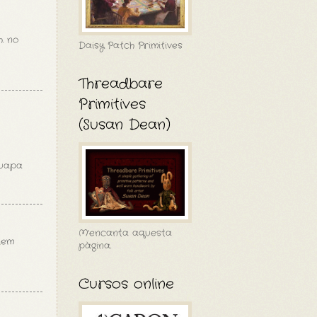
. no
Daisy Patch Primitives
Threadbare
Primitives
(Susan Dean)
guapa
M'encanta aquesta
eiem
pàgina.
Cursos online