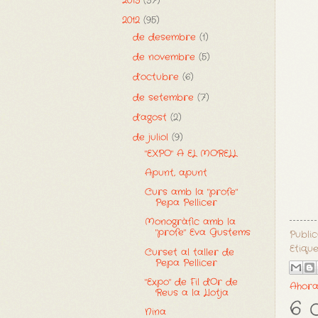
2013
(37)
2012
(95)
de desembre
(1)
de novembre
(5)
d’octubre
(6)
de setembre
(7)
d’agost
(2)
de juliol
(9)
"EXPO" A EL MORELL
Apunt, apunt
Curs amb la "profe"
Pepa Pellicer
Monogràfic amb la
"profe" Eva Gustems
Publi
Etiqu
Curset al taller de
Pepa Pellicer
"Expo" de Fil d'Or de
Ahora
Reus a la Llotja
6 
Nina