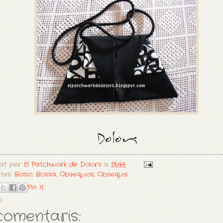
cat per
El Patchwork de Dolors
a
13:44
etes:
Bolso
,
Bossa
,
Obsequios
,
Obsequis
Pin It
!
comentaris: