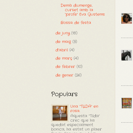
Demà diumenge,
curset amb la
"profe" Eva Gustems
Bossa de festa
de juny
(18)
de maig
(3)
d’abril
(4)
de març
(4)
de febrer
(10)
de gener
(26)
Populars
Una "TILDA" en
rosa.
Aquesta "Tilda"
crec que ha
quedat especialment
bonica, ha estat un plaer