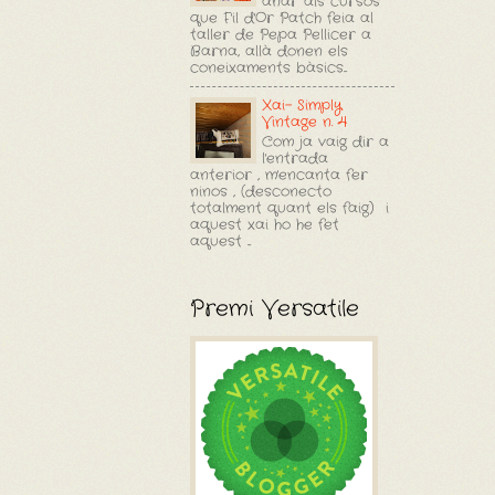
anar als cursos
que F'il d'Or Patch feia al
taller de Pepa Pellicer a
Barna, allà donen els
coneixaments bàsics...
Xai- Simply
Vintage n. 4
Com ja vaig dir a
l'entrada
anterior , m'encanta fer
ninos , (desconecto
totalment quant els faig) i
aquest xai ho he fet
aquest ...
Premi Versatile