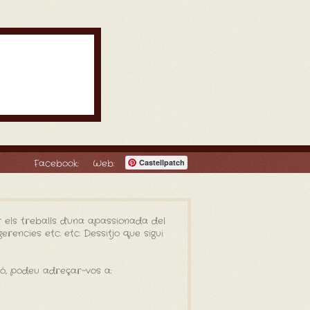
Facebook:
Web:
Castellpatch
 els treballs d'una apassionada del
rencies etc. etc. Dessitjo que sigui
ió, podeu adreçar-vos a: