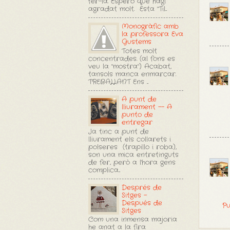
fer-la. Espero que hagi
agradat molt. Esta "Til...
Monogràfic amb
la professora Eva
Gustems
Totes molt
concentrades. (al fons es
veu la "mostra") Acabat,
tansols manca enmarcar.
TREBALLANT Ens ...
A punt de
lliurament -- A
punto de
entregar
Ja tinc a punt de
lliurament els collarets i
polseres (trapillo i roba),
son una mica entretinguts
de fer, però a l'hora gens
complica...
Després de
Sitges -
Después de
Pu
Sitges
Com una inmensa majoria
he anat a la fira