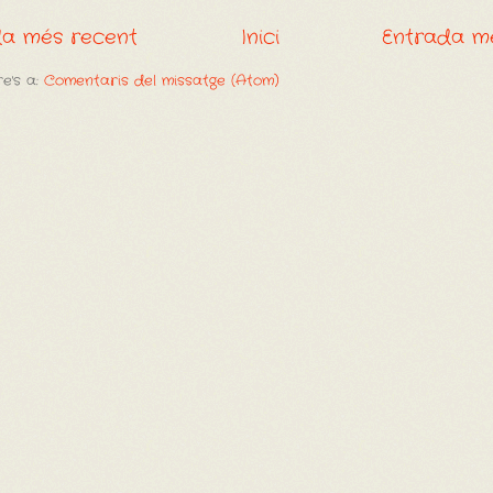
da més recent
Inici
Entrada m
e's a:
Comentaris del missatge (Atom)