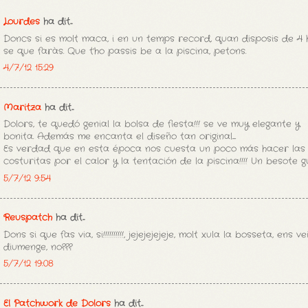
Lourdes
ha dit...
Doncs si es molt maca, i en un temps record, quan disposis de 4 h
se que faràs. Que t'ho passis be a la piscina, petons.
4/7/12 15:29
Maritza
ha dit...
Dolors, te quedó genial la bolsa de fiesta!!! se ve muy elegante y
bonita. Además me encanta el diseño tan original.....
Es verdad que en esta época nos cuesta un poco más hacer las
costuritas por el calor y la tentación de la piscina!!!! Un besote 
5/7/12 9:54
Reuspatch
ha dit...
Dons si que fas via, si!!!!!!!!!!, jejejejejeje, molt xula la bosseta, ens v
diumenge, no???
5/7/12 19:08
El Patchwork de Dolors
ha dit...