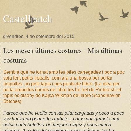
Castellpatch
divendres, 4 de setembre del 2015
Les meves últimes costures - Mis últimas
costuras
Sembla que he tornat amb les piles carregades i poc a poc
vaig fent petits treballs, com ara una bossa per portar
ampolles, un petit tapis i uns punts de llibre. (La idea per
porta ampolles i punts de llibre les he tret de Pinterest i el
tapis es diseny de Kajsa Wikman del llibre Scandinavian
Stitches)
Parece que he vuelto con las pilar cargadas y poco a poco
voy haciendo pequeños trabajos, como por ejemplo una
bolsa porta botellas, un pequeño tapiz y unos marca
páginas. (La idea del botellero y marcapáginas las he